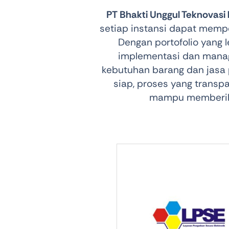
PT Bhakti Unggul Teknovasi
Shop Accesories
Shop 
setiap instansi dapat mempe
Watches
Headph
Dengan portofolio yang l
implementasi dan mana
Fitness
Speaker
kebutuhan barang dan jasa 
siap, proses yang trans
mampu memberikan