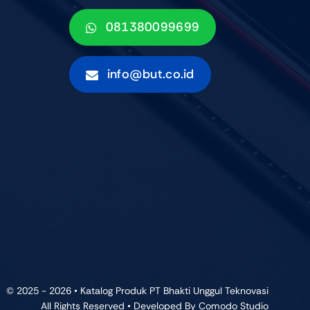
081380099699
info@but.co.id
© 2025 - 2026 • Katalog Produk PT Bhakti Unggul Teknovasi
All Rights Reserved • Developed By
Comodo Studio