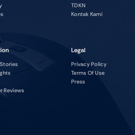
y
TDKN
es
Kontak Kami
tion
Legal
Stories
Privacy Policy
ights
Terms Of Use
Press
r Reviews