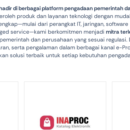
 hadir di berbagai platform pengadaan pemerintah 
Audio
Shop Laptops
roleh produk dan layanan teknologi dengan mudah,
ones
Gaming Laptops
engkap—mulai dari perangkat IT, jaringan, software 
ged service—kami berkomitmen menjadi
mitra ter
s
Ultrabooks
pemerintah dan perusahaan yang sesuai regulasi. 
paran, serta pengalaman dalam berbagai kanal e-
 solusi terbaik untuk setiap kebutuhan pengada