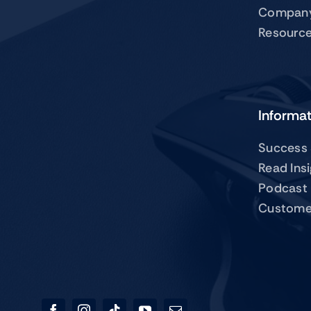
Compan
Resourc
Informa
Success 
Read Ins
Podcast
Custome