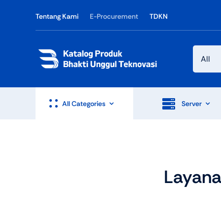
Skip
Tentang Kami
E-Procurement
TDKN
to
content
All Categories
Server
Layana