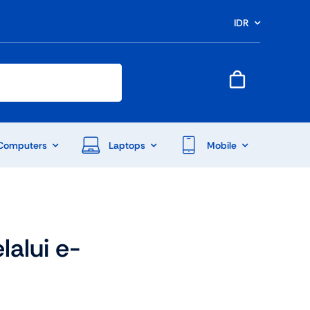
IDR
Computers
Laptops
Mobile
alui e-
End Of Season Sale