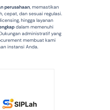
Shop Now
dan perusahaan
, memastikan
 cepat, dan sesuai regulasi.
licensing, hingga layanan
lengkap
dalam memenuhi
Dukungan administratif yang
Procurement membuat kami
an instansi Anda.
View All Tablets Deals
Shop Now